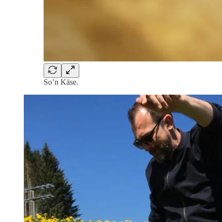
So’n Käse.