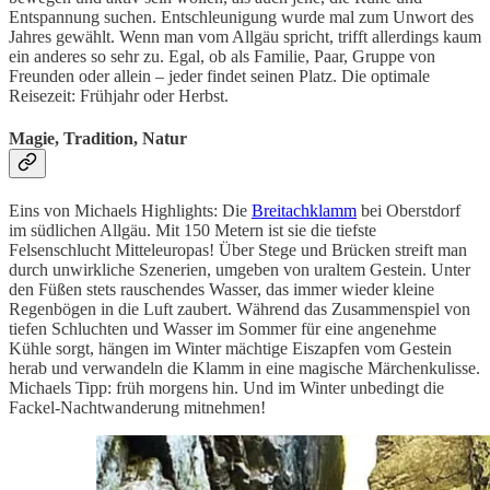
Entspannung suchen. Entschleunigung wurde mal zum Unwort des
Jahres gewählt. Wenn man vom Allgäu spricht, trifft allerdings kaum
ein anderes so sehr zu. Egal, ob als Familie, Paar, Gruppe von
Freunden oder allein – jeder findet seinen Platz. Die optimale
Reisezeit: Frühjahr oder Herbst.
Magie, Tradition, Natur
Eins von Michaels Highlights: Die
Breitachklamm
bei Oberstdorf
im südlichen Allgäu. Mit 150 Metern ist sie die tiefste
Felsenschlucht Mitteleuropas! Über Stege und Brücken streift man
durch unwirkliche Szenerien, umgeben von uraltem Gestein. Unter
den Füßen stets rauschendes Wasser, das immer wieder kleine
Regenbögen in die Luft zaubert. Während das Zusammenspiel von
tiefen Schluchten und Wasser im Sommer für eine angenehme
Kühle sorgt, hängen im Winter mächtige Eiszapfen vom Gestein
herab und verwandeln die Klamm in eine magische Märchenkulisse.
Michaels Tipp: früh morgens hin. Und im Winter unbedingt die
Fackel-Nachtwanderung mitnehmen!