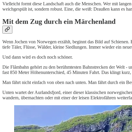
Vielleicht formt diese Landschaft auch die Menschen. Wer mit langen 
weichgespült ist, sondern robust. Eine, die weiß: Draußen kann es ha
Mit dem Zug durch ein Märchenland
Wenn Jochen von Norwegen erzählt, beginnt das Bild auf Schienen. Ein
tiefe Täler, Flüsse, Wälder, kleine Siedlungen. Immer wieder ein ne
Und dann wird es doch noch schöner.
Die Flåmbahn gehört zu den berühmtesten Bahnstrecken der Welt - un
fast 850 Meter Höhenunterschied, 45 Minuten Fahrt. Das klingt kurz, 
Man fährt nicht einfach von oben nach unten. Man fährt durch ein B
Unten wartet der Aurlandsfjord, einer dieser klassischen norwegische
wandern, übernachten oder mit einer der leisen Elektrofähren weiter