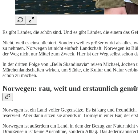
Es gibt Länder, die schön sind. Und es gibt Länder, die einem das Ge
Nicht, weil es einschüchtert. Sondern weil es größer wirkt als alles, w
zu nehmen. Norwegen ist nicht einfach Landschaft. Norwegen ist Büh
der Weg nicht nur Mittel zum Zweck. Hier ist der Weg selbst schon da
In der dritten Folge von „Bella Skandinavia“ reisen Michael, Joche
Märchenlandschaften wirken, um Städte, die Kultur und Natur verbind
schön zu machen.
Norwegen: rau, weit und erstaunlich gemü
Norwegen ist ein Land voller Gegensätze. Es ist karg und freundlich.
reserviert. Aber dann sitzen sie abends in Tromsø in einer Bar, der ers
Norwegen ist außerdem ein Land, in dem der Bezug zur Natur nicht wi
Draußensein ist keine Ausnahme, sondern Alltag. Das Jedermannsrecht,