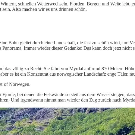
Wintern, schnellen Wetterwechseln, Fjorden, Bergen und Weite lebt, en
rt sein. Also machen wir es uns drinnen schön.
e Bahn gleitet durch eine Landschaft, die fast zu schön wirkt, um Verk
ues Panorama. Immer wieder dieser Gedanke: Das kann doch jetzt nicht
d das völlig zu Recht. Sie fährt von Myrdal auf rund 870 Metern Höh
aber es ist ein Konzentrat aus norwegischer Landschaft: enge Täler, ra
est-of Norwegen.
n Fjorde, bei denen die Felswände so steil aus dem Wasser steigen, das
fahren. Und irgendwann nimmt man wieder den Zug zurück nach Myrdal, 