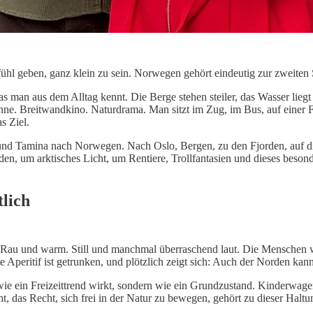
fühl geben, ganz klein zu sein. Norwegen gehört eindeutig zur zweiten 
as man aus dem Alltag kennt. Die Berge stehen steiler, das Wasser liegt t
ne. Breitwandkino. Naturdrama. Man sitzt im Zug, im Bus, auf einer 
s Ziel.
n und Tamina nach Norwegen. Nach Oslo, Bergen, zu den Fjorden, auf 
en, um arktisches Licht, um Rentiere, Trollfantasien und dieses besond
tlich
 Rau und warm. Still und manchmal überraschend laut. Die Menschen wir
te Aperitif ist getrunken, und plötzlich zeigt sich: Auch der Norden kann
e ein Freizeittrend wirkt, sondern wie ein Grundzustand. Kinderwagen 
 das Recht, sich frei in der Natur zu bewegen, gehört zu dieser Haltu