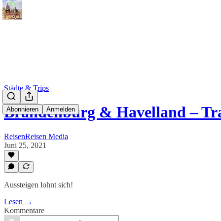
Städte & Trips
Brandenburg & Havelland – 
Abonnieren
Anmelden
ReisenReisen Media
Juni 25, 2021
Aussteigen lohnt sich!
Lesen →
Kommentare