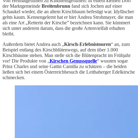
Von Heimatgefühlen zu Kindheitsgefühlen: In einem kleinen Dorf
der Marktgemeinde
Breitenbrunn
fand sich Jochen auf einer
Schaukel wieder, die an altem Kirschbaum befestigt war. Idyllischer
gehts kaum. Kennengelernt hat er hier Andrea Strohmayer, die man
als eine Art „Retterin der Kirsche” bezeichnen kann. Sie kümmert
sich unter anderem darum, dass die große Artenvielfalt erhalten
bleibt.
Außerdem bietet Andrea auch „
Kirsch-Erlebnistouren
“ an, zum
Beispiel entlang des Kirschblütenwegs, auf dem über 1.000
Kirschbäume stehen. Man stelle sich die Blütenpracht im Frühjahr
vor! Die Produkte von „
Kirschen Genussquelle
“ wussten sogar
Prinz Charles und seine Gattin Camilla zu schätzen – die beiden
ließen sich bei einem Österreichbesuch die Leithaberger Edelkirsche
schmecken.