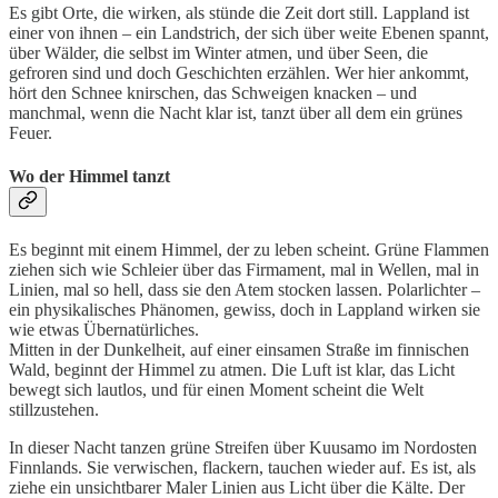
Es gibt Orte, die wirken, als stünde die Zeit dort still. Lappland ist
einer von ihnen – ein Landstrich, der sich über weite Ebenen spannt,
über Wälder, die selbst im Winter atmen, und über Seen, die
gefroren sind und doch Geschichten erzählen. Wer hier ankommt,
hört den Schnee knirschen, das Schweigen knacken – und
manchmal, wenn die Nacht klar ist, tanzt über all dem ein grünes
Feuer.
Wo der Himmel tanzt
Es beginnt mit einem Himmel, der zu leben scheint. Grüne Flammen
ziehen sich wie Schleier über das Firmament, mal in Wellen, mal in
Linien, mal so hell, dass sie den Atem stocken lassen. Polarlichter –
ein physikalisches Phänomen, gewiss, doch in Lappland wirken sie
wie etwas Übernatürliches.
Mitten in der Dunkelheit, auf einer einsamen Straße im finnischen
Wald, beginnt der Himmel zu atmen. Die Luft ist klar, das Licht
bewegt sich lautlos, und für einen Moment scheint die Welt
stillzustehen.
In dieser Nacht tanzen grüne Streifen über Kuusamo im Nordosten
Finnlands. Sie verwischen, flackern, tauchen wieder auf. Es ist, als
ziehe ein unsichtbarer Maler Linien aus Licht über die Kälte. Der