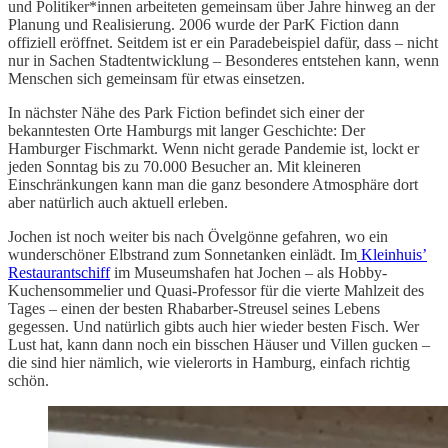
und Politiker*innen arbeiteten gemeinsam über Jahre hinweg an der
Planung und Realisierung. 2006 wurde der ParK Fiction dann
offiziell eröffnet. Seitdem ist er ein Paradebeispiel dafür, dass – nicht
nur in Sachen Stadtentwicklung – Besonderes entstehen kann, wenn
Menschen sich gemeinsam für etwas einsetzen.
In nächster Nähe des Park Fiction befindet sich einer der
bekanntesten Orte Hamburgs mit langer Geschichte: Der
Hamburger Fischmarkt. Wenn nicht gerade Pandemie ist, lockt er
jeden Sonntag bis zu 70.000 Besucher an. Mit kleineren
Einschränkungen kann man die ganz besondere Atmosphäre dort
aber natürlich auch aktuell erleben.
Jochen ist noch weiter bis nach Övelgönne gefahren, wo ein
wunderschöner Elbstrand zum Sonnetanken einlädt. Im
Kleinhuis’
Restaurantschiff
im Museumshafen hat Jochen – als Hobby-
Kuchensommelier und Quasi-Professor für die vierte Mahlzeit des
Tages – einen der besten Rhabarber-Streusel seines Lebens
gegessen. Und natürlich gibts auch hier wieder besten Fisch. Wer
Lust hat, kann dann noch ein bisschen Häuser und Villen gucken –
die sind hier nämlich, wie vielerorts in Hamburg, einfach richtig
schön.