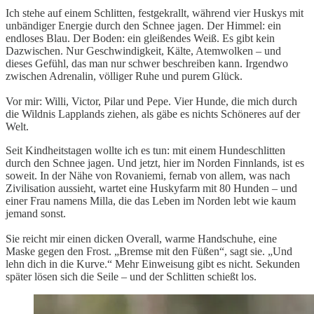
Ich stehe auf einem Schlitten, festgekrallt, während vier Huskys mit
unbändiger Energie durch den Schnee jagen. Der Himmel: ein
endloses Blau. Der Boden: ein gleißendes Weiß. Es gibt kein
Dazwischen. Nur Geschwindigkeit, Kälte, Atemwolken – und
dieses Gefühl, das man nur schwer beschreiben kann. Irgendwo
zwischen Adrenalin, völliger Ruhe und purem Glück.
Vor mir: Willi, Victor, Pilar und Pepe. Vier Hunde, die mich durch
die Wildnis Lapplands ziehen, als gäbe es nichts Schöneres auf der
Welt.
Seit Kindheitstagen wollte ich es tun: mit einem Hundeschlitten
durch den Schnee jagen. Und jetzt, hier im Norden Finnlands, ist es
soweit. In der Nähe von Rovaniemi, fernab von allem, was nach
Zivilisation aussieht, wartet eine Huskyfarm mit 80 Hunden – und
einer Frau namens Milla, die das Leben im Norden lebt wie kaum
jemand sonst.
Sie reicht mir einen dicken Overall, warme Handschuhe, eine
Maske gegen den Frost. „Bremse mit den Füßen“, sagt sie. „Und
lehn dich in die Kurve.“ Mehr Einweisung gibt es nicht. Sekunden
später lösen sich die Seile – und der Schlitten schießt los.