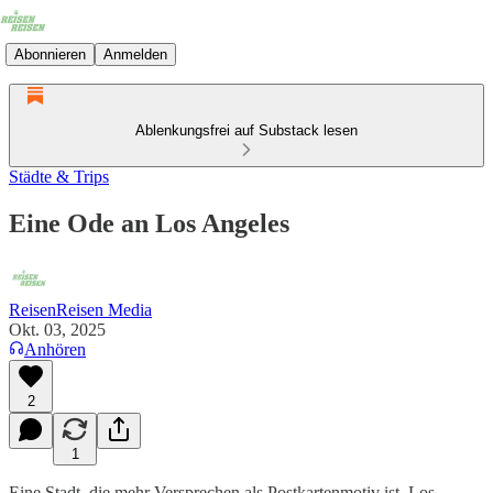
Abonnieren
Anmelden
Ablenkungsfrei auf Substack lesen
Städte & Trips
Eine Ode an Los Angeles
ReisenReisen Media
Okt. 03, 2025
Anhören
2
1
Eine Stadt, die mehr Versprechen als Postkartenmotiv ist. Los