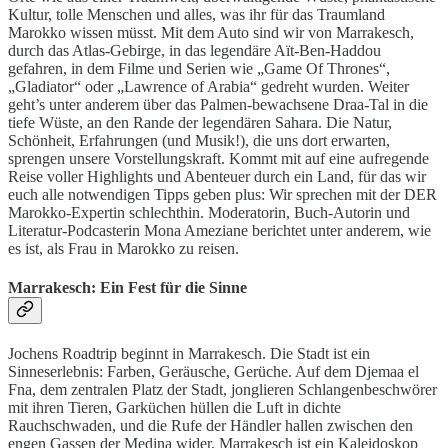
Kultur, tolle Menschen und alles, was ihr für das Traumland
Marokko wissen müsst. Mit dem Auto sind wir von Marrakesch,
durch das Atlas-Gebirge, in das legendäre Aït-Ben-Haddou
gefahren, in dem Filme und Serien wie „Game Of Thrones“,
„Gladiator“ oder „Lawrence of Arabia“ gedreht wurden. Weiter
geht’s unter anderem über das Palmen-bewachsene Draa-Tal in die
tiefe Wüste, an den Rande der legendären Sahara. Die Natur,
Schönheit, Erfahrungen (und Musik!), die uns dort erwarten,
sprengen unsere Vorstellungskraft. Kommt mit auf eine aufregende
Reise voller Highlights und Abenteuer durch ein Land, für das wir
euch alle notwendigen Tipps geben plus: Wir sprechen mit der DER
Marokko-Expertin schlechthin. Moderatorin, Buch-Autorin und
Literatur-Podcasterin Mona Ameziane berichtet unter anderem, wie
es ist, als Frau in Marokko zu reisen.
Marrakesch: Ein Fest für die Sinne
Jochens Roadtrip beginnt in Marrakesch. Die Stadt ist ein
Sinneserlebnis: Farben, Geräusche, Gerüche. Auf dem Djemaa el
Fna, dem zentralen Platz der Stadt, jonglieren Schlangenbeschwörer
mit ihren Tieren, Garküchen hüllen die Luft in dichte
Rauchschwaden, und die Rufe der Händler hallen zwischen den
engen Gassen der Medina wider. Marrakesch ist ein Kaleidoskop