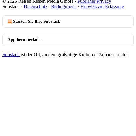
© 2026 Reisen Reisen Media GmbH
·
Publisher Privacy
Substack
·
Datenschutz
∙
Bedingungen
∙
Hinweis zur Erfassung
Starten Sie Ihre Substack
App herunterladen
Substack
ist der Ort, an dem großartige Kultur ein Zuhause findet.