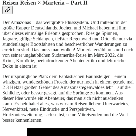
Reisen Reisen × Marteria – Part II
Der Amazonas – das weltgrößte Flusssystem. Und mittendrin der
größte Rapper Deutschlands. Jochen und Michael haben mit ihm
über dieses einmalige Erlebnis gesprochen. Riesige Spinnen,
Jaguare, giftige Schlangen, tiefster Regenwald und Orte, die nur via
stundenlanger Bootsfahrten und beschwerlicher Wanderungen zu
erreichen sind. Das muss man wollen! Marteria erzählt uns und euch
von seiner unglaublichen Südamerika-Reise im März 2022, die
Krimi, Komödie, beeindruckender Abenteuerfilm und lehrreiche
Doku in einem ist.
Der ursprüngliche Plan: dem Fantastischen Baumsteiger – einem
winzigen, wunderschönen Frosch, der nur noch in einem gerade mal
2-3 Hektar großen Gebiet des Amazonasregenwaldes lebt – auf die
Schliche, oder besser gesagt, auf die Sprünge zu kommen. Aus
dieser Idee wurde ein Abenteuer, das man sich nicht ausdenken
kann. Es beinhaltet alles, was wir am Reisen lieben: Unerwartetes,
Nervenkitzel, neue Eindrücke und Perspektiven,
Horizonterweiterung, sich selbst, seine Mitreisenden und die Welt
besser kennenlernen.