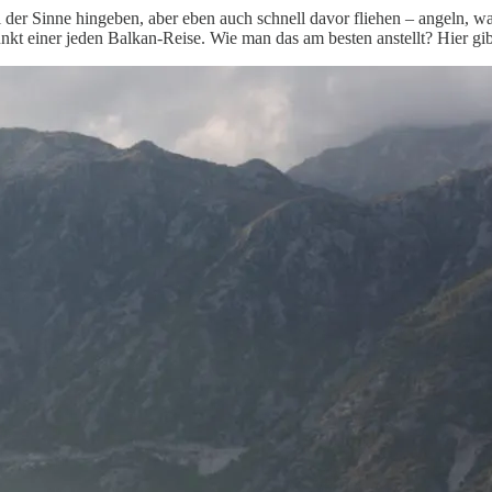
 der Sinne hingeben, aber eben auch schnell davor fliehen – angeln, w
t einer jeden Balkan-Reise. Wie man das am besten anstellt? Hier gib