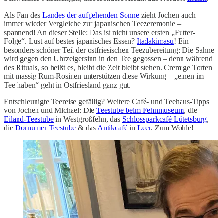
Als Fan des
Landes der aufgehenden Sonne
zieht Jochen auch
immer wieder Vergleiche zur japanischen Teezeremonie –
spannend! An dieser Stelle: Das ist nicht unsere ersten „Futter-
Folge“. Lust auf bestes japanisches Essen?
Itadakimasu
! Ein
besonders schöner Teil der ostfriesischen Teezubereitung: Die Sahne
wird gegen den Uhrzeigersinn in den Tee gegossen – denn während
des Rituals, so heißt es, bleibt die Zeit bleibt stehen. Cremige Torten
mit massig Rum-Rosinen unterstützen diese Wirkung – „einen im
Tee haben“ geht in Ostfriesland ganz gut.
Entschleunigte Teereise gefällig? Weitere Café- und Teehaus-Tipps
von Jochen und Michael: Die
Teestube beim Fehnmuseum
, die
Eiland-Teestube
in Westgroßfehn, das
Schlossparkcafé Lütetsburg
,
die
Dornumer Teestube
& das
Antikcafé
in
Leer
. Zum Wohle!