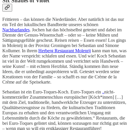
Six Shades of Violet
Frittieren – das können die Niederländer. Aber natürlich ist das nur
ein Teil der lukullischen Bandbreite unseres schönen
Nachbarlandes
. Jochen hat das höchstselbst getestet und dabei im
Dienste der Genuss-Wissenschaft – oder so – keine Mühen und
Sättigungsgefühle gescheut. Reisen reisen – Essen essen! Los gings
in Molenrij in der Provinz Groningen bei Sebastian und Simone
Kollumer. In ihrem
Herberg Restaurant Molenrij
kann man tun, was
der Name verspricht: schlafen und essen. Und wie! Koch Sebastian
ist viel in der Welt rumgekommen und verrichtet sein Handwerk –
seine Kunst! – mit echtem Herzblut. Ständig kommen ihm neue
Ideen, die er unbedingt ausprobieren will. Getestet werden seine
Kreationen von der Familie – so schafft es nur die Crème de la
Crème auf die Speisekarte.
Sebastian ist ein Euro-Toques-Koch. Euro-Toques ein
„
nicht-
kommerzieller Zusammenschluss europäischer [Köch*innen] […]
mit dem Ziel, traditionelle, handwerkliche Erzeuger zu unterstützen,
Qualitätserzeugnisse zu fördern, die kulinarischen Traditionen
Europas zu erhalten und den verantwortlichen Umgang mit
Lebensmitteln durch die Köche zu gewährleisten.“ Restaurants, die
bei Euro-Toques gelistet sind, können sozusagen nur richtig gut sein
– wenn man so will ein erstklassiger Restaurantführer!