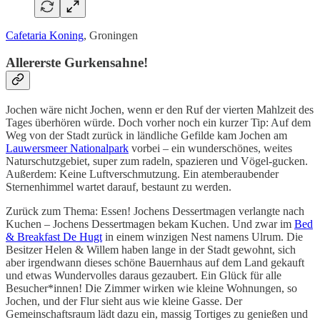
Cafetaria Koning
, Groningen
Allererste Gurkensahne!
Jochen wäre nicht Jochen, wenn er den Ruf der vierten Mahlzeit des
Tages überhören würde. Doch vorher noch ein kurzer Tip: Auf dem
Weg von der Stadt zurück in ländliche Gefilde kam Jochen am
Lauwersmeer Nationalpark
vorbei – ein wunderschönes, weites
Naturschutzgebiet, super zum radeln, spazieren und Vögel-gucken.
Außerdem: Keine Luftverschmutzung. Ein atemberaubender
Sternenhimmel wartet darauf, bestaunt zu werden.
Zurück zum Thema: Essen! Jochens Dessertmagen verlangte nach
Kuchen – Jochens Dessertmagen bekam Kuchen. Und zwar im
Bed
& Breakfast De Hugt
in einem winzigen Nest namens Ulrum. Die
Besitzer Helen & Willem haben lange in der Stadt gewohnt, sich
aber irgendwann dieses schöne Bauernhaus auf dem Land gekauft
und etwas Wundervolles daraus gezaubert. Ein Glück für alle
Besucher*innen! Die Zimmer wirken wie kleine Wohnungen, so
Jochen, und der Flur sieht aus wie kleine Gasse. Der
Gemeinschaftsraum lädt dazu ein, massig Tortiges zu genießen und