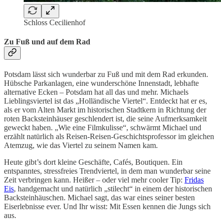
Schloss Cecilienhof
Zu Fuß und auf dem Rad
Potsdam lässt sich wunderbar zu Fuß und mit dem Rad erkunden.
Hübsche Parkanlagen, eine wunderschöne Innenstadt, lebhafte
alternative Ecken – Potsdam hat all das und mehr. Michaels
Lieblingsviertel ist das „Holländische Viertel“. Entdeckt hat er es,
als er vom Alten Markt im historischen Stadtkern in Richtung der
roten Backsteinhäuser geschlendert ist, die seine Aufmerksamkeit
geweckt haben. „Wie eine Filmkulisse“, schwärmt Michael und
erzählt natürlich als Reisen-Reisen-Geschichtsprofessor im gleichen
Atemzug, wie das Viertel zu seinem Namen kam.
Heute gibt’s dort kleine Geschäfte, Cafés, Boutiquen. Ein
entspanntes, stressfreies Trendviertel, in dem man wunderbar seine
Zeit verbringen kann. Heißer – oder viel mehr cooler Tip:
Fridas
Eis
, handgemacht und natürlich „stilecht“ in einem der historischen
Backsteinhäuschen. Michael sagt, das war eines seiner besten
Eiserlebnisse ever. Und Ihr wisst: Mit Essen kennen die Jungs sich
aus.