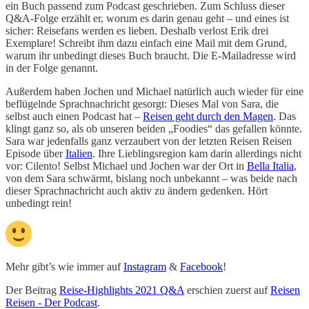
ein Buch passend zum Podcast geschrieben. Zum Schluss dieser
Q&A-Folge erzählt er, worum es darin genau geht – und eines ist
sicher: Reisefans werden es lieben. Deshalb verlost Erik drei
Exemplare! Schreibt ihm dazu einfach eine Mail mit dem Grund,
warum ihr unbedingt dieses Buch braucht. Die E-Mailadresse wird
in der Folge genannt.
Außerdem haben Jochen und Michael natürlich auch wieder für eine
beflügelnde Sprachnachricht gesorgt: Dieses Mal von Sara, die
selbst auch einen Podcast hat –
Reisen geht durch den Magen
. Das
klingt ganz so, als ob unseren beiden „Foodies“ das gefallen könnte.
Sara war jedenfalls ganz verzaubert von der letzten Reisen Reisen
Episode über
Italien
. Ihre Lieblingsregion kam darin allerdings nicht
vor: Cilento! Selbst Michael und Jochen war der Ort in
Bella Italia
,
von dem Sara schwärmt, bislang noch unbekannt – was beide nach
dieser Sprachnachricht auch aktiv zu ändern gedenken. Hört
unbedingt rein!
Mehr gibt’s wie immer auf
Instagram
&
Facebook
!
Der Beitrag
Reise-Highlights 2021 Q&A
erschien zuerst auf
Reisen
Reisen - Der Podcast
.