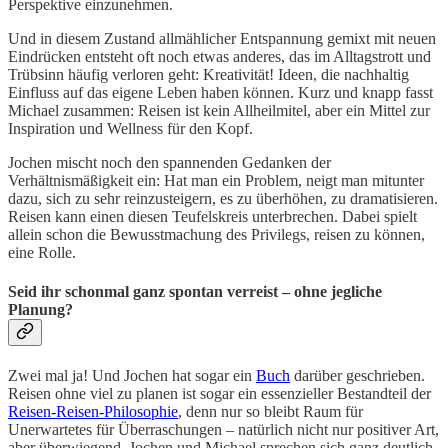
Perspektive einzunehmen.
Und in diesem Zustand allmählicher Entspannung gemixt mit neuen
Eindrücken entsteht oft noch etwas anderes, das im Alltagstrott und
Trübsinn häufig verloren geht: Kreativität! Ideen, die nachhaltig
Einfluss auf das eigene Leben haben können. Kurz und knapp fasst
Michael zusammen: Reisen ist kein Allheilmitel, aber ein Mittel zur
Inspiration und Wellness für den Kopf.
Jochen mischt noch den spannenden Gedanken der
Verhältnismäßigkeit ein: Hat man ein Problem, neigt man mitunter
dazu, sich zu sehr reinzusteigern, es zu überhöhen, zu dramatisieren.
Reisen kann einen diesen Teufelskreis unterbrechen. Dabei spielt
allein schon die Bewusstmachung des Privilegs, reisen zu können,
eine Rolle.
Seid ihr schonmal ganz spontan verreist – ohne jegliche
Planung?
Zwei mal ja! Und Jochen hat sogar ein
Buch
darüber geschrieben.
Reisen ohne viel zu planen ist sogar ein essenzieller Bestandteil der
Reisen-Reisen-Philosophie
, denn nur so bleibt Raum für
Unerwartetes für Überraschungen – natürlich nicht nur positiver Art,
aber überwiegend. Jochen und Michael sprechen sich ganz deutlich