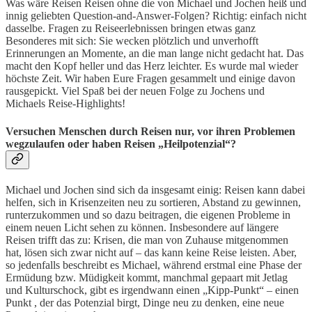
Was wäre Reisen Reisen ohne die von Michael und Jochen heiß und
innig geliebten Question-and-Answer-Folgen? Richtig: einfach nicht
dasselbe. Fragen zu Reiseerlebnissen bringen etwas ganz
Besonderes mit sich: Sie wecken plötzlich und unverhofft
Erinnerungen an Momente, an die man lange nicht gedacht hat. Das
macht den Kopf heller und das Herz leichter. Es wurde mal wieder
höchste Zeit. Wir haben Eure Fragen gesammelt und einige davon
rausgepickt. Viel Spaß bei der neuen Folge zu Jochens und
Michaels Reise-Highlights!
Versuchen Menschen durch Reisen nur, vor ihren Problemen
wegzulaufen oder haben Reisen „Heilpotenzial“?
Michael und Jochen sind sich da insgesamt einig: Reisen kann dabei
helfen, sich in Krisenzeiten neu zu sortieren, Abstand zu gewinnen,
runterzukommen und so dazu beitragen, die eigenen Probleme in
einem neuen Licht sehen zu können. Insbesondere auf längere
Reisen trifft das zu: Krisen, die man von Zuhause mitgenommen
hat, lösen sich zwar nicht auf – das kann keine Reise leisten. Aber,
so jedenfalls beschreibt es Michael, während erstmal eine Phase der
Ermüdung bzw. Müdigkeit kommt, manchmal gepaart mit Jetlag
und Kulturschock, gibt es irgendwann einen „Kipp-Punkt“ – einen
Punkt , der das Potenzial birgt, Dinge neu zu denken, eine neue