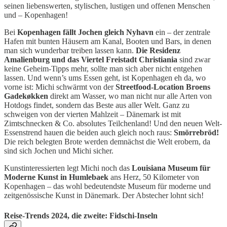
seinen liebenswerten, stylischen, lustigen und offenen Menschen
und – Kopenhagen!
Bei
Kopenhagen fällt Jochen gleich Nyhavn
ein – der zentrale
Hafen mit bunten Häusern am Kanal, Booten und Bars, in denen
man sich wunderbar treiben lassen kann.
Die Residenz
Amalienburg und das Viertel Freistadt Christiania
sind zwar
keine Geheim-Tipps mehr, sollte man sich aber nicht entgehen
lassen. Und wenn’s ums Essen geht, ist Kopenhagen eh da, wo
vorne ist: Michi schwärmt von der
Streetfood-Location Broens
Gadekøkken
direkt am Wasser, wo man nicht nur alle Arten von
Hotdogs findet, sondern das Beste aus aller Welt. Ganz zu
schweigen von der vierten Mahlzeit – Dänemark ist mit
Zimtschnecken & Co. absolutes Teilchenland! Und den neuen Welt-
Essenstrend hauen die beiden auch gleich noch raus:
Smörrebröd!
Die reich belegten Brote werden demnächst die Welt erobern, da
sind sich Jochen und Michi sicher.
Kunstinteressierten legt Michi noch das
Louisiana Museum für
Moderne Kunst in Humlebaek
ans Herz, 50 Kilometer von
Kopenhagen – das wohl bedeutendste Museum für moderne und
zeitgenössische Kunst in Dänemark. Der Abstecher lohnt sich!
Reise-Trends 2024, die zweite: Fidschi-Inseln