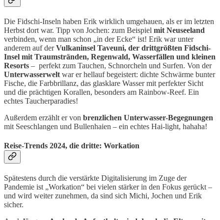
Die Fidschi-Inseln haben Erik wirklich umgehauen, als er im letzten
Herbst dort war. Tipp von Jochen: zum Beispiel
mit Neuseeland
verbinden, wenn man schon „in der Ecke“ ist! Erik war unter
anderem auf der
Vulkaninsel Taveuni, der drittgrößten Fidschi-
Insel
mit Traumstränden, Regenwald, Wasserfällen und kleinen
Resorts
– perfekt zum Tauchen, Schnorcheln und Surfen. Von der
Unterwasserwelt
war er hellauf begeistert: dichte Schwärme bunter
Fische, die Farbbrillanz, das glasklare Wasser mit perfekter Sicht
und die prächtigen Korallen, besonders am Rainbow-Reef. Ein
echtes Taucherparadies!
Außerdem erzählt er von
brenzlichen Unterwasser-Begegnungen
mit Seeschlangen und Bullenhaien – ein echtes Hai-light, hahaha!
Reise-Trends 2024, die dritte: Workation
Spätestens durch die verstärkte Digitalisierung im Zuge der
Pandemie ist „Workation“ bei vielen stärker in den Fokus gerückt –
und wird weiter zunehmen, da sind sich Michi, Jochen und Erik
sicher.