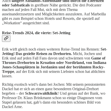
Auch
längere Auslands-Aufenthalte sind durch die Elternzeit
oder Sabbaticals
in greifbare Nähe gerückt. Die drei Podcaster
machen auf jeden Fall Mut, sich mit dem Thema
auseinanderzusetzen und Möglichkeiten auszuloten. Auf Marbeilla
gibt es zum Beispiel schon Hotels und Resorts, die speziell auf
„Workation“ ausgerichtet sind.
Reise-Trends 2024, die vierte: Set-Jetting
Erik wirft gleich noch einen weiteren Reise-Trend ins Rennen:
Set-
Jetting! Das gezielte Reisen zu Drehorten.
Michi, Jochen und
Erik sind auf jeden Fall Fans davon und schwärmen von
Game of
Thrones-Drehorten in Kroation oder Nordirland, von Indiana
Jones-Schauplätzen in Jordanien und der berühmten Rocky-
Treppe
, auf der Erik sich mit seinem Liebsten schon hat ablichten
lassen.
Richtig exotisch wird’s dann bei Jochen: Mit seinem pensionierten
Dackel hat er sich an einen ganz besonderen Original-Drehort
begeben – der
Schwarzwaldklinik
! Und genau auf der Bank, wo
Professor Dr. Klaus Brinkmann schon so einige Diagnosen vom
Stapel gelassen hat, gab’s dann ein besonders schönes Bild von
Dackel Arne.