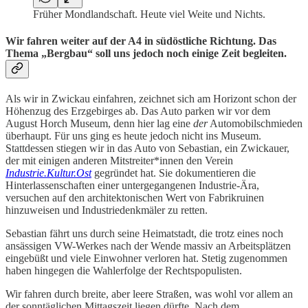
Früher Mondlandschaft. Heute viel Weite und Nichts.
Wir fahren weiter auf der A4 in südöstliche Richtung. Das
Thema „Bergbau“ soll uns jedoch noch einige Zeit begleiten.
Als wir in Zwickau einfahren, zeichnet sich am Horizont schon der
Höhenzug des Erzgebirges ab. Das Auto parken wir vor dem
August Horch Museum, denn hier lag eine
der
Automobilschmieden
überhaupt. Für uns ging es heute jedoch nicht ins Museum.
Stattdessen stiegen wir in das Auto von Sebastian, ein Zwickauer,
der mit einigen anderen Mitstreiter*innen den Verein
Industrie.Kultur.Ost
gegründet hat. Sie dokumentieren die
Hinterlassenschaften einer untergegangenen Industrie-Ära,
versuchen auf den architektonischen Wert von Fabrikruinen
hinzuweisen und Industriedenkmäler zu retten.
Sebastian fährt uns durch seine Heimatstadt, die trotz eines noch
ansässigen VW-Werkes nach der Wende massiv an Arbeitsplätzen
eingebüßt und viele Einwohner verloren hat. Stetig zugenommen
haben hingegen die Wahlerfolge der Rechtspopulisten.
Wir fahren durch breite, aber leere Straßen, was wohl vor allem an
der sonntäglichen Mittagszeit liegen dürfte. Nach dem