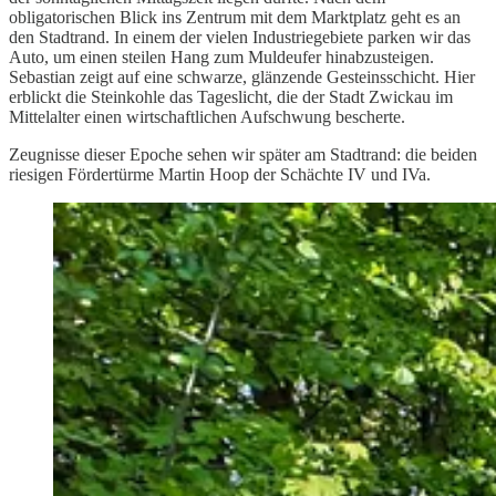
obligatorischen Blick ins Zentrum mit dem Marktplatz geht es an
den Stadtrand. In einem der vielen Industriegebiete parken wir das
Auto, um einen steilen Hang zum Muldeufer hinabzusteigen.
Sebastian zeigt auf eine schwarze, glänzende Gesteinsschicht. Hier
erblickt die Steinkohle das Tageslicht, die der Stadt Zwickau im
Mittelalter einen wirtschaftlichen Aufschwung bescherte.
Zeugnisse dieser Epoche sehen wir später am Stadtrand: die beiden
riesigen Fördertürme Martin Hoop der Schächte IV und IVa.