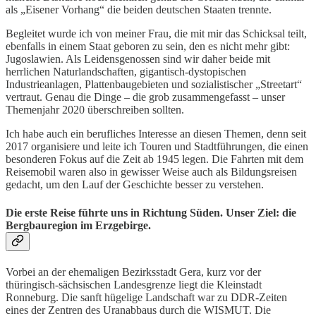
als „Eisener Vorhang“ die beiden deutschen Staaten trennte.
Begleitet wurde ich von meiner Frau, die mit mir das Schicksal teilt,
ebenfalls in einem Staat geboren zu sein, den es nicht mehr gibt:
Jugoslawien. Als Leidensgenossen sind wir daher beide mit
herrlichen Naturlandschaften, gigantisch-dystopischen
Industrieanlagen, Plattenbaugebieten und sozialistischer „Streetart“
vertraut. Genau die Dinge – die grob zusammengefasst – unser
Themenjahr 2020 überschreiben sollten.
Ich habe auch ein berufliches Interesse an diesen Themen, denn seit
2017 organisiere und leite ich Touren und Stadtführungen, die einen
besonderen Fokus auf die Zeit ab 1945 legen. Die Fahrten mit dem
Reisemobil waren also in gewisser Weise auch als Bildungsreisen
gedacht, um den Lauf der Geschichte besser zu verstehen.
Die erste Reise führte uns in Richtung Süden. Unser Ziel: die
Bergbauregion im Erzgebirge.
Vorbei an der ehemaligen Bezirksstadt Gera, kurz vor der
thüringisch-sächsischen Landesgrenze liegt die Kleinstadt
Ronneburg. Die sanft hügelige Landschaft war zu DDR-Zeiten
eines der Zentren des Uranabbaus durch die WISMUT. Die