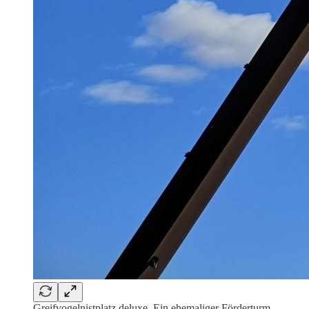
Greifvogelnistplatz deluxe. Ein ehemaliger Förderturm