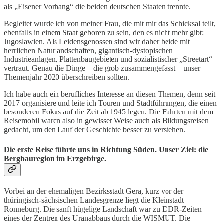
als „Eisener Vorhang“ die beiden deutschen Staaten trennte.
Begleitet wurde ich von meiner Frau, die mit mir das Schicksal teilt,
ebenfalls in einem Staat geboren zu sein, den es nicht mehr gibt:
Jugoslawien. Als Leidensgenossen sind wir daher beide mit
herrlichen Naturlandschaften, gigantisch-dystopischen
Industrieanlagen, Plattenbaugebieten und sozialistischer „Streetart“
vertraut. Genau die Dinge – die grob zusammengefasst – unser
Themenjahr 2020 überschreiben sollten.
Ich habe auch ein berufliches Interesse an diesen Themen, denn seit
2017 organisiere und leite ich Touren und Stadtführungen, die einen
besonderen Fokus auf die Zeit ab 1945 legen. Die Fahrten mit dem
Reisemobil waren also in gewisser Weise auch als Bildungsreisen
gedacht, um den Lauf der Geschichte besser zu verstehen.
Die erste Reise führte uns in Richtung Süden. Unser Ziel: die
Bergbauregion im Erzgebirge.
Vorbei an der ehemaligen Bezirksstadt Gera, kurz vor der
thüringisch-sächsischen Landesgrenze liegt die Kleinstadt
Ronneburg. Die sanft hügelige Landschaft war zu DDR-Zeiten
eines der Zentren des Uranabbaus durch die WISMUT. Die