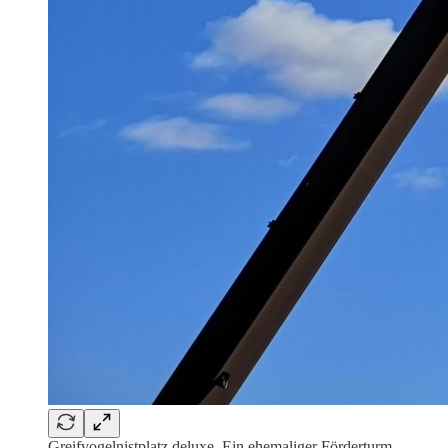
Greifvogelnistplatz deluxe. Ein ehemaliger Förderturm