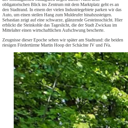
obligatorischen Blick ins Zentrum mit dem Marktplatz geht es an
den Stadtrand. In einem der vielen Industriegebiete parken wir das
Auto, um einen steilen Hang zum Muldeufer hinabzusteigen.
Sebastian zeigt auf eine schwarze, glänzende Gesteinsschicht. Hier
erblickt die Steinkohle das Tageslicht, die der Stadt Zwickau im
Mittelalter einen wirtschaftlichen Aufschwung bescherte.
Zeugnisse dieser Epoche sehen wir später am Stadtrand: die beiden
riesigen Fördertürme Martin Hoop der Schächte IV und IVa.