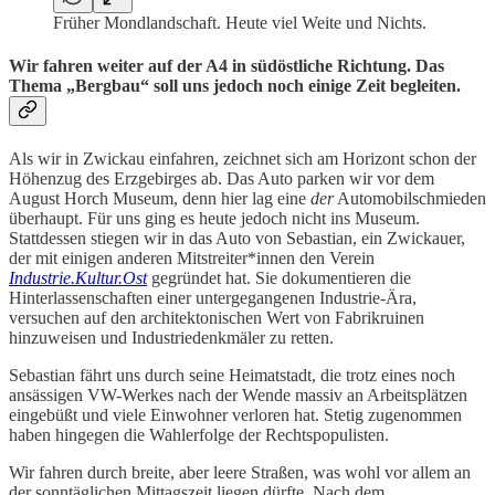
Früher Mondlandschaft. Heute viel Weite und Nichts.
Wir fahren weiter auf der A4 in südöstliche Richtung. Das
Thema „Bergbau“ soll uns jedoch noch einige Zeit begleiten.
Als wir in Zwickau einfahren, zeichnet sich am Horizont schon der
Höhenzug des Erzgebirges ab. Das Auto parken wir vor dem
August Horch Museum, denn hier lag eine
der
Automobilschmieden
überhaupt. Für uns ging es heute jedoch nicht ins Museum.
Stattdessen stiegen wir in das Auto von Sebastian, ein Zwickauer,
der mit einigen anderen Mitstreiter*innen den Verein
Industrie.Kultur.Ost
gegründet hat. Sie dokumentieren die
Hinterlassenschaften einer untergegangenen Industrie-Ära,
versuchen auf den architektonischen Wert von Fabrikruinen
hinzuweisen und Industriedenkmäler zu retten.
Sebastian fährt uns durch seine Heimatstadt, die trotz eines noch
ansässigen VW-Werkes nach der Wende massiv an Arbeitsplätzen
eingebüßt und viele Einwohner verloren hat. Stetig zugenommen
haben hingegen die Wahlerfolge der Rechtspopulisten.
Wir fahren durch breite, aber leere Straßen, was wohl vor allem an
der sonntäglichen Mittagszeit liegen dürfte. Nach dem