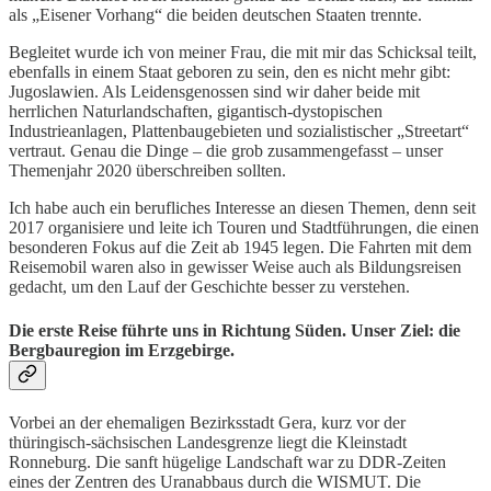
als „Eisener Vorhang“ die beiden deutschen Staaten trennte.
Begleitet wurde ich von meiner Frau, die mit mir das Schicksal teilt,
ebenfalls in einem Staat geboren zu sein, den es nicht mehr gibt:
Jugoslawien. Als Leidensgenossen sind wir daher beide mit
herrlichen Naturlandschaften, gigantisch-dystopischen
Industrieanlagen, Plattenbaugebieten und sozialistischer „Streetart“
vertraut. Genau die Dinge – die grob zusammengefasst – unser
Themenjahr 2020 überschreiben sollten.
Ich habe auch ein berufliches Interesse an diesen Themen, denn seit
2017 organisiere und leite ich Touren und Stadtführungen, die einen
besonderen Fokus auf die Zeit ab 1945 legen. Die Fahrten mit dem
Reisemobil waren also in gewisser Weise auch als Bildungsreisen
gedacht, um den Lauf der Geschichte besser zu verstehen.
Die erste Reise führte uns in Richtung Süden. Unser Ziel: die
Bergbauregion im Erzgebirge.
Vorbei an der ehemaligen Bezirksstadt Gera, kurz vor der
thüringisch-sächsischen Landesgrenze liegt die Kleinstadt
Ronneburg. Die sanft hügelige Landschaft war zu DDR-Zeiten
eines der Zentren des Uranabbaus durch die WISMUT. Die