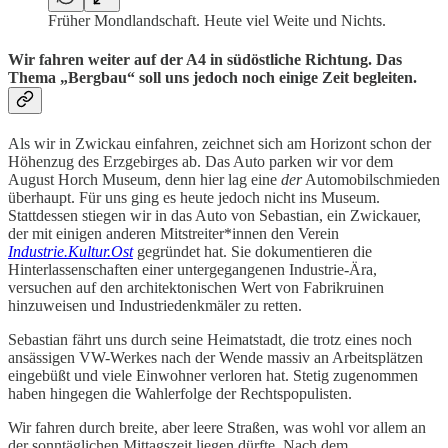
Früher Mondlandschaft. Heute viel Weite und Nichts.
Wir fahren weiter auf der A4 in südöstliche Richtung. Das
Thema „Bergbau“ soll uns jedoch noch einige Zeit begleiten.
Als wir in Zwickau einfahren, zeichnet sich am Horizont schon der
Höhenzug des Erzgebirges ab. Das Auto parken wir vor dem
August Horch Museum, denn hier lag eine
der
Automobilschmieden
überhaupt. Für uns ging es heute jedoch nicht ins Museum.
Stattdessen stiegen wir in das Auto von Sebastian, ein Zwickauer,
der mit einigen anderen Mitstreiter*innen den Verein
Industrie.Kultur.Ost
gegründet hat. Sie dokumentieren die
Hinterlassenschaften einer untergegangenen Industrie-Ära,
versuchen auf den architektonischen Wert von Fabrikruinen
hinzuweisen und Industriedenkmäler zu retten.
Sebastian fährt uns durch seine Heimatstadt, die trotz eines noch
ansässigen VW-Werkes nach der Wende massiv an Arbeitsplätzen
eingebüßt und viele Einwohner verloren hat. Stetig zugenommen
haben hingegen die Wahlerfolge der Rechtspopulisten.
Wir fahren durch breite, aber leere Straßen, was wohl vor allem an
der sonntäglichen Mittagszeit liegen dürfte. Nach dem