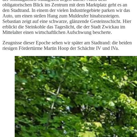
obligatorischen Blick ins Zentrum mit dem Marktplatz geht es an
den Stadtrand. In einem der vielen Industriegebiete parken wir das
Auto, um einen steilen Hang zum Muldeufer hinabzusteigen.
Sebastian zeigt auf eine schwarze, glänzende Gesteinsschicht. Hier
erblickt die Steinkohle das Tageslicht, die der Stadt Zwickau im
Mittelalter einen wirtschaftlichen Aufschwung bescherte.
Zeugnisse dieser Epoche sehen wir später am Stadtrand: die beiden
riesigen Fördertürme Martin Hoop der Schächte IV und IVa.