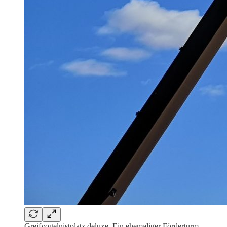
Greifvogelnistplatz deluxe. Ein ehemaliger Förderturm