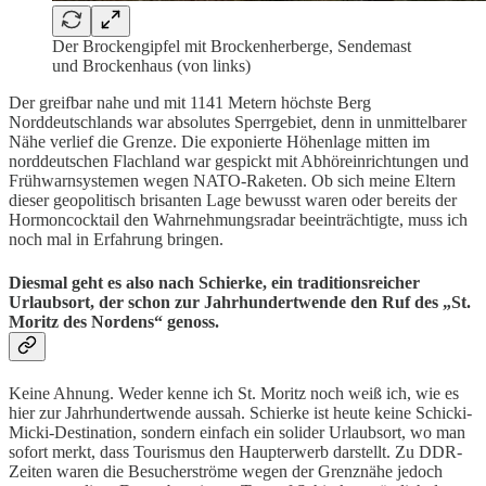
Der Brockengipfel mit Brockenherberge, Sendemast
und Brockenhaus (von links)
Der greifbar nahe und mit 1141 Metern höchste Berg
Norddeutschlands war absolutes Sperrgebiet, denn in unmittelbarer
Nähe verlief die Grenze. Die exponierte Höhenlage mitten im
norddeutschen Flachland war gespickt mit Abhöreinrichtungen und
Frühwarnsystemen wegen NATO-Raketen. Ob sich meine Eltern
dieser geopolitisch brisanten Lage bewusst waren oder bereits der
Hormoncocktail den Wahrnehmungsradar beeinträchtigte, muss ich
noch mal in Erfahrung bringen.
Diesmal geht es also nach Schierke, ein traditionsreicher
Urlaubsort, der schon zur Jahrhundertwende den Ruf des „St.
Moritz des Nordens“ genoss.
Keine Ahnung. Weder kenne ich St. Moritz noch weiß ich, wie es
hier zur Jahrhundertwende aussah. Schierke ist heute keine Schicki-
Micki-Destination, sondern einfach ein solider Urlaubsort, wo man
sofort merkt, dass Tourismus den Haupterwerb darstellt. Zu DDR-
Zeiten waren die Besucherströme wegen der Grenznähe jedoch