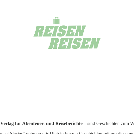
 Verlag für Abenteuer- und Reiseberichte –
sind Geschichten zum W
nset Stories“ nehmen wir Dich in kurzen Geschichten mit um diese wun