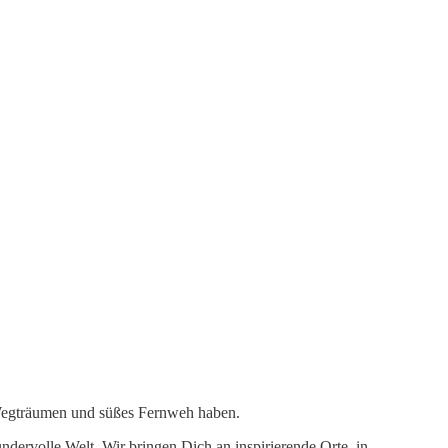
egträumen und süßes Fernweh haben.
dervolle Welt. Wir bringen Dich an inspirierende Orte, in