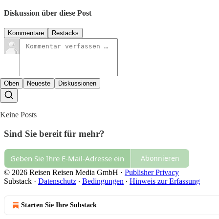
Diskussion über diese Post
Kommentare
Restacks
Oben
Neueste
Diskussionen
Keine Posts
Sind Sie bereit für mehr?
Abonnieren
© 2026 Reisen Reisen Media GmbH
·
Publisher Privacy
Substack
·
Datenschutz
∙
Bedingungen
∙
Hinweis zur Erfassung
Starten Sie Ihre Substack