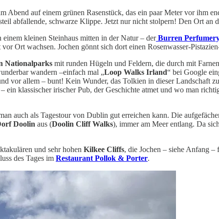
 am Abend auf einem grünen Rasenstück, das ein paar Meter vor ihm ende
teil abfallende, schwarze Klippe. Jetzt nur nicht stolpern! Den Ort an 
einem kleinen Steinhaus mitten in der Natur – der
Burren Perfumer
t vor Ort wachsen. Jochen gönnt sich dort einen Rosenwasser-Pistazien
n Nationalparks
mit runden Hügeln und Feldern, die durch mit Farne
 wunderbar wandern –einfach mal „
Loop Walks Irland
“ bei Google ein
 und vor allem – bunt! Kein Wunder, das Tolkien in dieser Landschaft 
– ein klassischer irischer Pub, der Geschichte atmet und wo man richtig
 man auch als Tagestour von Dublin gut erreichen kann. Die aufgefächert
orf Doolin
aus (
Doolin Cliff Walks
), immer am Meer entlang. Da sich
pektakulären und sehr hohen
Kilkee Cliffs
, die Jochen – siehe Anfang – 
luss des Tages im
Restaurant Pollok & Porter
.