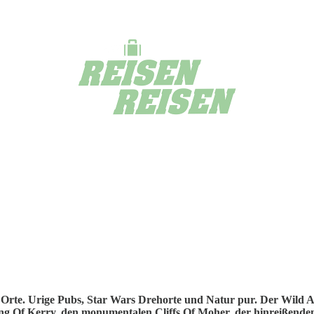
Orte. Urige Pubs, Star Wars Drehorte und Natur pur. Der Wild Atl
ng Of Kerry, den monumentalen Cliffs Of Moher, der hinreißenden