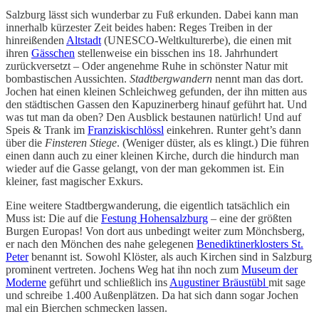
Salzburg lässt sich wunderbar zu Fuß erkunden. Dabei kann man
innerhalb kürzester Zeit beides haben: Reges Treiben in der
hinreißenden
Altstadt
(UNESCO-Weltkulturerbe), die einen mit
ihren
Gässchen
stellenweise ein bisschen ins 18. Jahrhundert
zurückversetzt – Oder angenehme Ruhe in schönster Natur mit
bombastischen Aussichten.
Stadtbergwandern
nennt man das dort.
Jochen hat einen kleinen Schleichweg gefunden, der ihn mitten aus
den städtischen Gassen den Kapuzinerberg hinauf geführt hat. Und
was tut man da oben? Den Ausblick bestaunen natürlich! Und auf
Speis & Trank im
Franziskischlössl
einkehren. Runter geht’s dann
über die
Finsteren Stiege
. (Weniger düster, als es klingt.) Die führen
einen dann auch zu einer kleinen Kirche, durch die hindurch man
wieder auf die Gasse gelangt, von der man gekommen ist. Ein
kleiner, fast magischer Exkurs.
Eine weitere Stadtbergwanderung, die eigentlich tatsächlich ein
Muss ist: Die auf die
Festung Hohensalzburg
– eine der größten
Burgen Europas! Von dort aus unbedingt weiter zum Mönchsberg,
er nach den Mönchen des nahe gelegenen
Benediktinerklosters St.
Peter
benannt ist. Sowohl Klöster, als auch Kirchen sind in Salzburg
prominent vertreten. Jochens Weg hat ihn noch zum
Museum der
Moderne
geführt und schließlich ins
Augustiner Bräustübl
mit sage
und schreibe 1.400 Außenplätzen. Da hat sich dann sogar Jochen
mal ein Bierchen schmecken lassen.