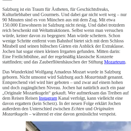
Salzburg ist ein Traum für Ästheten, für Geschichtsfreaks,
Kulturliebhaber und Gourmets. Und dabei gar nicht weit weg – nur
90 Minuten sind es von München aus mit dem Zug. Mit etwa
150.000 Einwohnern ist Salzburg nicht riesig. Und dabei trotzdem
reich beschenkt mit Weltattraktionen. Selbst wenn man versuchen
würde, keiner davon zu begegnen: Man würde scheitern. Schon
wenige Schritte entfernt vom Bahnhof bietet sich mit dem Schloss
Mirabell und seinen hübschen Gärten ein Anblick der Extraklasse.
Jochen hat sogar einen kleinen Irrgarten gefunden. Mitten darin:
Eine Freilichtbühne, auf der regelmäßig klassische Konzerte
stattfinden; und das Zauberflötenhäuschen der Stiftung
Mozarteum
.
Das Wunderkind Wolfgang Amadeus Mozart wurde in Salzburg
geboren. Nicht umsonst wird Salzburg auch
Mozartstadt
genannt.
Entsprechend viel wird hier geboten – und zwar auf einem hohen
und doch zugänglichen Niveau. Jochen hat natürlich auch ein paar
„Originale Mozartkugeln“ gekauft. Wer aufmerksam das Treiben auf
dem Reisen Reisen
Instagram
Kanal verfolgt, kann vielleicht eine
davon ergattern (kein Scherz). In der neuen Folge erklärt Jochen
außerdem den Unterschied zwischen
Echten
und
Originalen
Mozartkugeln
– während er eine davon genüsslichst verspeist.