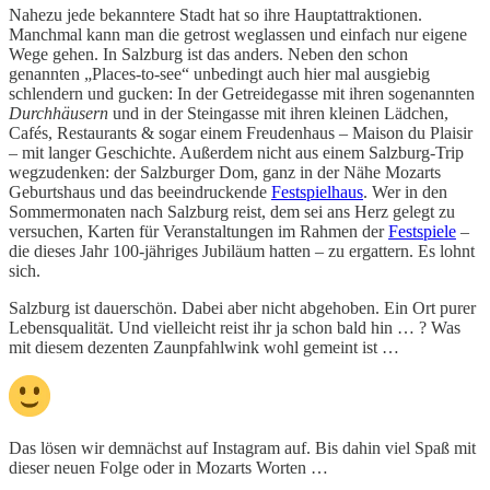
Nahezu jede bekanntere Stadt hat so ihre Hauptattraktionen.
Manchmal kann man die getrost weglassen und einfach nur eigene
Wege gehen. In Salzburg ist das anders. Neben den schon
genannten „Places-to-see“ unbedingt auch hier mal ausgiebig
schlendern und gucken: In der Getreidegasse mit ihren sogenannten
Durchhäusern
und in der Steingasse mit ihren kleinen Lädchen,
Cafés, Restaurants & sogar einem Freudenhaus – Maison du Plaisir
– mit langer Geschichte. Außerdem nicht aus einem Salzburg-Trip
wegzudenken: der Salzburger Dom, ganz in der Nähe Mozarts
Geburtshaus und das beeindruckende
Festspielhaus
. Wer in den
Sommermonaten nach Salzburg reist, dem sei ans Herz gelegt zu
versuchen, Karten für Veranstaltungen im Rahmen der
Festspiele
–
die dieses Jahr 100-jähriges Jubiläum hatten – zu ergattern. Es lohnt
sich.
Salzburg ist dauerschön. Dabei aber nicht abgehoben. Ein Ort purer
Lebensqualität. Und vielleicht reist ihr ja schon bald hin … ? Was
mit diesem dezenten Zaunpfahlwink wohl gemeint ist …
Das lösen wir demnächst auf Instagram auf. Bis dahin viel Spaß mit
dieser neuen Folge oder in Mozarts Worten …