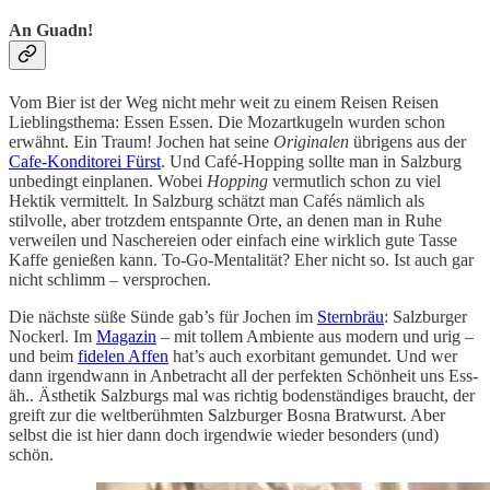
An Guadn!
Vom Bier ist der Weg nicht mehr weit zu einem Reisen Reisen
Lieblingsthema: Essen Essen. Die Mozartkugeln wurden schon
erwähnt. Ein Traum! Jochen hat seine
Originalen
übrigens aus der
Cafe-Konditorei Fürst
. Und Café-Hopping sollte man in Salzburg
unbedingt einplanen. Wobei
Hopping
vermutlich schon zu viel
Hektik vermittelt. In Salzburg schätzt man Cafés nämlich als
stilvolle, aber trotzdem entspannte Orte, an denen man in Ruhe
verweilen und Naschereien oder einfach eine wirklich gute Tasse
Kaffe genießen kann. To-Go-Mentalität? Eher nicht so. Ist auch gar
nicht schlimm – versprochen.
Die nächste süße Sünde gab’s für Jochen im
Sternbräu
: Salzburger
Nockerl. Im
Magazin
– mit tollem Ambiente aus modern und urig –
und beim
fidelen Affen
hat’s auch exorbitant gemundet. Und wer
dann irgendwann in Anbetracht all der perfekten Schönheit uns Ess-
äh.. Ästhetik Salzburgs mal was richtig bodenständiges braucht, der
greift zur die weltberühmten Salzburger Bosna Bratwurst. Aber
selbst die ist hier dann doch irgendwie wieder besonders (und)
schön.