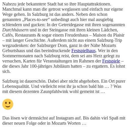
Nahezu jede bekanntere Stadt hat so ihre Hauptattraktionen.
Manchmal kann man die getrost weglassen und einfach nur eigene
Wege gehen. In Salzburg ist das anders. Neben den schon
genannten „Places-to-see“ unbedingt auch hier mal ausgiebig
schlendern und gucken: In der Getreidegasse mit ihren sogenannten
Durchhäusern
und in der Steingasse mit ihren kleinen Lädchen,
Cafés, Restaurants & sogar einem Freudenhaus – Maison du Plaisir
– mit langer Geschichte. Außerdem nicht aus einem Salzburg-Trip
wegzudenken: der Salzburger Dom, ganz in der Nähe Mozarts
Geburtshaus und das beeindruckende
Festspielhaus
. Wer in den
Sommermonaten nach Salzburg reist, dem sei ans Herz gelegt zu
versuchen, Karten für Veranstaltungen im Rahmen der
Festspiele
–
die dieses Jahr 100-jähriges Jubiläum hatten – zu ergattern. Es lohnt
sich.
Salzburg ist dauerschön. Dabei aber nicht abgehoben. Ein Ort purer
Lebensqualität. Und vielleicht reist ihr ja schon bald hin … ? Was
mit diesem dezenten Zaunpfahlwink wohl gemeint ist …
Das lösen wir demnächst auf Instagram auf. Bis dahin viel Spaß mit
dieser neuen Folge oder in Mozarts Worten …