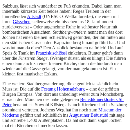
Salzburg lässt sich wunderbar zu Fuß erkunden. Dabei kann man
innerhalb kürzester Zeit beides haben: Reges Treiben in der
hinreißenden
Altstadt
(UNESCO-Weltkulturerbe), die einen mit
ihren
Gässchen
stellenweise ein bisschen ins 18. Jahrhundert
zurückversetzt – Oder angenehme Ruhe in schönster Natur mit
bombastischen Aussichten.
Stadtbergwandern
nennt man das dort.
Jochen hat einen kleinen Schleichweg gefunden, der ihn mitten aus
den städtischen Gassen den Kapuzinerberg hinauf geführt hat. Und
was tut man da oben? Den Ausblick bestaunen natürlich! Und auf
Speis & Trank im
Franziskischlössl
einkehren. Runter geht’s dann
über die
Finsteren Stiege
. (Weniger düster, als es klingt.) Die führen
einen dann auch zu einer kleinen Kirche, durch die hindurch man
wieder auf die Gasse gelangt, von der man gekommen ist. Ein
kleiner, fast magischer Exkurs.
Eine weitere Stadtbergwanderung, die eigentlich tatsächlich ein
Muss ist: Die auf die
Festung Hohensalzburg
– eine der größten
Burgen Europas! Von dort aus unbedingt weiter zum Mönchsberg,
er nach den Mönchen des nahe gelegenen
Benediktinerklosters St.
Peter
benannt ist. Sowohl Klöster, als auch Kirchen sind in Salzburg
prominent vertreten. Jochens Weg hat ihn noch zum
Museum der
Moderne
geführt und schließlich ins
Augustiner Bräustübl
mit sage
und schreibe 1.400 Außenplätzen. Da hat sich dann sogar Jochen
mal ein Bierchen schmecken lassen.