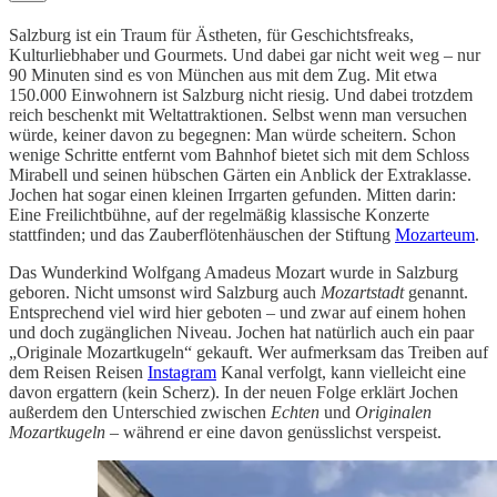
Salzburg ist ein Traum für Ästheten, für Geschichtsfreaks,
Kulturliebhaber und Gourmets. Und dabei gar nicht weit weg – nur
90 Minuten sind es von München aus mit dem Zug. Mit etwa
150.000 Einwohnern ist Salzburg nicht riesig. Und dabei trotzdem
reich beschenkt mit Weltattraktionen. Selbst wenn man versuchen
würde, keiner davon zu begegnen: Man würde scheitern. Schon
wenige Schritte entfernt vom Bahnhof bietet sich mit dem Schloss
Mirabell und seinen hübschen Gärten ein Anblick der Extraklasse.
Jochen hat sogar einen kleinen Irrgarten gefunden. Mitten darin:
Eine Freilichtbühne, auf der regelmäßig klassische Konzerte
stattfinden; und das Zauberflötenhäuschen der Stiftung
Mozarteum
.
Das Wunderkind Wolfgang Amadeus Mozart wurde in Salzburg
geboren. Nicht umsonst wird Salzburg auch
Mozartstadt
genannt.
Entsprechend viel wird hier geboten – und zwar auf einem hohen
und doch zugänglichen Niveau. Jochen hat natürlich auch ein paar
„Originale Mozartkugeln“ gekauft. Wer aufmerksam das Treiben auf
dem Reisen Reisen
Instagram
Kanal verfolgt, kann vielleicht eine
davon ergattern (kein Scherz). In der neuen Folge erklärt Jochen
außerdem den Unterschied zwischen
Echten
und
Originalen
Mozartkugeln
– während er eine davon genüsslichst verspeist.