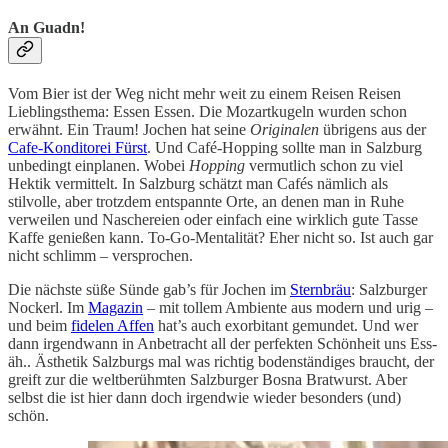
An Guadn!
Vom Bier ist der Weg nicht mehr weit zu einem Reisen Reisen
Lieblingsthema: Essen Essen. Die Mozartkugeln wurden schon
erwähnt. Ein Traum! Jochen hat seine
Originalen
übrigens aus der
Cafe-Konditorei Fürst
. Und Café-Hopping sollte man in Salzburg
unbedingt einplanen. Wobei
Hopping
vermutlich schon zu viel
Hektik vermittelt. In Salzburg schätzt man Cafés nämlich als
stilvolle, aber trotzdem entspannte Orte, an denen man in Ruhe
verweilen und Naschereien oder einfach eine wirklich gute Tasse
Kaffe genießen kann. To-Go-Mentalität? Eher nicht so. Ist auch gar
nicht schlimm – versprochen.
Die nächste süße Sünde gab’s für Jochen im
Sternbräu
: Salzburger
Nockerl. Im
Magazin
– mit tollem Ambiente aus modern und urig –
und beim
fidelen Affen
hat’s auch exorbitant gemundet. Und wer
dann irgendwann in Anbetracht all der perfekten Schönheit uns Ess-
äh.. Ästhetik Salzburgs mal was richtig bodenständiges braucht, der
greift zur die weltberühmten Salzburger Bosna Bratwurst. Aber
selbst die ist hier dann doch irgendwie wieder besonders (und)
schön.