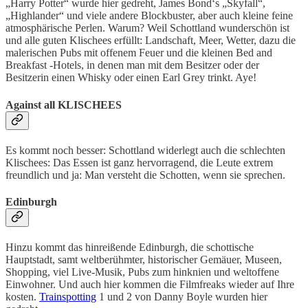
„Harry Potter“ wurde hier gedreht, James Bond‘s „Skyfall“,
„Highlander“ und viele andere Blockbuster, aber auch kleine feine
atmosphärische Perlen. Warum? Weil Schottland wunderschön ist
und alle guten Klischees erfüllt: Landschaft, Meer, Wetter, dazu die
malerischen Pubs mit offenem Feuer und die kleinen Bed and
Breakfast -Hotels, in denen man mit dem Besitzer oder der
Besitzerin einen Whisky oder einen Earl Grey trinkt. Aye!
Against all KLISCHEES
Es kommt noch besser: Schottland widerlegt auch die schlechten
Klischees: Das Essen ist ganz hervorragend, die Leute extrem
freundlich und ja: Man versteht die Schotten, wenn sie sprechen.
Edinburgh
Hinzu kommt das hinreißende Edinburgh, die schottische
Hauptstadt, samt weltberühmter, historischer Gemäuer, Museen,
Shopping, viel Live-Musik, Pubs zum hinknien und weltoffene
Einwohner. Und auch hier kommen die Filmfreaks wieder auf Ihre
kosten.
Trainspotting
1 und 2 von Danny Boyle wurden hier