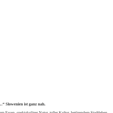
e…“ Slowenien ist ganz nah.
sem Essen, spektakulärer Natur, toller Kultur, betörendem Stadtleben