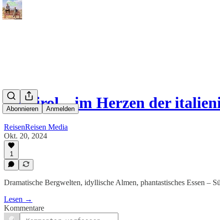
Südtirol – im Herzen der italie
Abonnieren
Anmelden
ReisenReisen Media
Okt. 20, 2024
1
Dramatische Bergwelten, idyllische Almen, phantastisches Essen – Südt
Lesen →
Kommentare