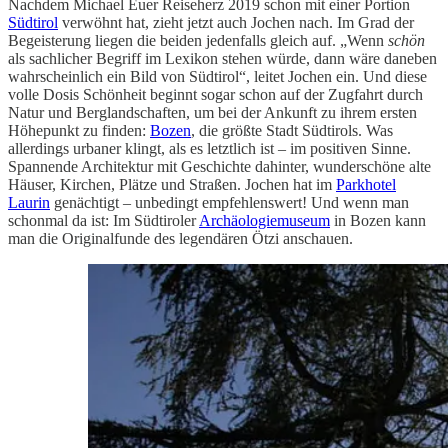
Nachdem Michael Euer Reiseherz 2019 schon mit einer Portion
Südtirol
verwöhnt hat, zieht jetzt auch Jochen nach. Im Grad der
Begeisterung liegen die beiden jedenfalls gleich auf. „Wenn
schön
als sachlicher Begriff im Lexikon stehen würde, dann wäre daneben
wahrscheinlich ein Bild von Südtirol“, leitet Jochen ein. Und diese
volle Dosis Schönheit beginnt sogar schon auf der Zugfahrt durch
Natur und Berglandschaften, um bei der Ankunft zu ihrem ersten
Höhepunkt zu finden:
Bozen
, die größte Stadt Südtirols. Was
allerdings urbaner klingt, als es letztlich ist – im positiven Sinne.
Spannende Architektur mit Geschichte dahinter, wunderschöne alte
Häuser, Kirchen, Plätze und Straßen. Jochen hat im
Parkhotel
Laurin
genächtigt – unbedingt empfehlenswert! Und wenn man
schonmal da ist: Im Südtiroler
Archäologiemuseum
in Bozen kann
man die Originalfunde des legendären Ötzi anschauen.