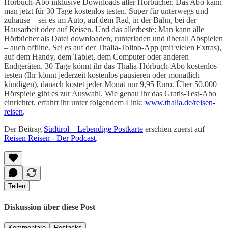
Hörbuch-Abo inklusive Downloads aller Hörbücher. Das Abo kann
man jetzt für 30 Tage kostenlos testen. Super für unterwegs und
zuhause – sei es im Auto, auf dem Rad, in der Bahn, bei der
Hausarbeit oder auf Reisen. Und das allerbeste: Man kann alle
Hörbücher als Datei downloaden, runterladen und überall Abspielen
– auch offline. Sei es auf der Thalia-Tolino-App (mit vielen Extras),
auf dem Handy, dem Tablet, dem Computer oder anderen
Endgeräten. 30 Tage könnt ihr das Thalia-Hörbuch-Abo kostenlos
testen (Ihr könnt jederzeit kostenlos pausieren oder monatlich
kündigen), danach kostet jeder Monat nur 9,95 Euro. Über 50.000
Hörspiele gibt es zur Auswahl. Wie genau ihr das Gratis-Test-Abo
einrichtet, erfahrt ihr unter folgendem Link:
www.thalia.de/reisen-
reisen
.
Der Beitrag
Südtirol – Lebendige Postkarte
erschien zuerst auf
Reisen Reisen - Der Podcast
.
Teilen
Diskussion über diese Post
Kommentare
Restacks