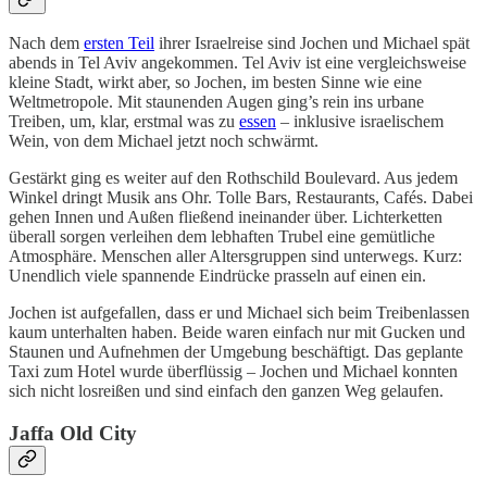
Nach dem
ersten Teil
ihrer Israelreise sind Jochen und Michael spät
abends in Tel Aviv angekommen. Tel Aviv ist eine vergleichsweise
kleine Stadt, wirkt aber, so Jochen, im besten Sinne wie eine
Weltmetropole. Mit staunenden Augen ging’s rein ins urbane
Treiben, um, klar, erstmal was zu
essen
– inklusive israelischem
Wein, von dem Michael jetzt noch schwärmt.
Gestärkt ging es weiter auf den Rothschild Boulevard. Aus jedem
Winkel dringt Musik ans Ohr. Tolle Bars, Restaurants, Cafés. Dabei
gehen Innen und Außen fließend ineinander über. Lichterketten
überall sorgen verleihen dem lebhaften Trubel eine gemütliche
Atmosphäre. Menschen aller Altersgruppen sind unterwegs. Kurz:
Unendlich viele spannende Eindrücke prasseln auf einen ein.
Jochen ist aufgefallen, dass er und Michael sich beim Treibenlassen
kaum unterhalten haben. Beide waren einfach nur mit Gucken und
Staunen und Aufnehmen der Umgebung beschäftigt. Das geplante
Taxi zum Hotel wurde überflüssig – Jochen und Michael konnten
sich nicht losreißen und sind einfach den ganzen Weg gelaufen.
Jaffa Old City