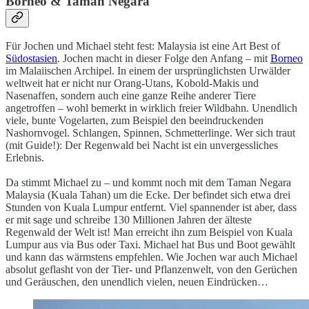
Borneo & Taman Negara
Für Jochen und Michael steht fest: Malaysia ist eine Art Best of
Südostasien
. Jochen macht in dieser Folge den Anfang – mit
Borneo
im Malaiischen Archipel. In einem der ursprünglichsten Urwälder
weltweit hat er nicht nur Orang-Utans, Kobold-Makis und
Nasenaffen, sondern auch eine ganze Reihe anderer Tiere
angetroffen – wohl bemerkt in wirklich freier Wildbahn. Unendlich
viele, bunte Vogelarten, zum Beispiel den beeindruckenden
Nashornvogel. Schlangen, Spinnen, Schmetterlinge. Wer sich traut
(mit Guide!): Der Regenwald bei Nacht ist ein unvergessliches
Erlebnis.
Da stimmt Michael zu – und kommt noch mit dem Taman Negara
Malaysia (Kuala Tahan) um die Ecke. Der befindet sich etwa drei
Stunden von Kuala Lumpur entfernt. Viel spannender ist aber, dass
er mit sage und schreibe 130 Millionen Jahren der älteste
Regenwald der Welt ist! Man erreicht ihn zum Beispiel von Kuala
Lumpur aus via Bus oder Taxi. Michael hat Bus und Boot gewählt
und kann das wärmstens empfehlen. Wie Jochen war auch Michael
absolut geflasht von der Tier- und Pflanzenwelt, von den Gerüchen
und Geräuschen, den unendlich vielen, neuen Eindrücken…