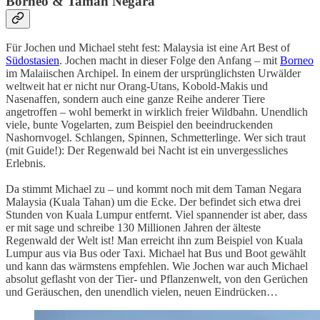
Borneo & Taman Negara
Für Jochen und Michael steht fest: Malaysia ist eine Art Best of
Südostasien
. Jochen macht in dieser Folge den Anfang – mit
Borneo
im Malaiischen Archipel. In einem der ursprünglichsten Urwälder
weltweit hat er nicht nur Orang-Utans, Kobold-Makis und
Nasenaffen, sondern auch eine ganze Reihe anderer Tiere
angetroffen – wohl bemerkt in wirklich freier Wildbahn. Unendlich
viele, bunte Vogelarten, zum Beispiel den beeindruckenden
Nashornvogel. Schlangen, Spinnen, Schmetterlinge. Wer sich traut
(mit Guide!): Der Regenwald bei Nacht ist ein unvergessliches
Erlebnis.
Da stimmt Michael zu – und kommt noch mit dem Taman Negara
Malaysia (Kuala Tahan) um die Ecke. Der befindet sich etwa drei
Stunden von Kuala Lumpur entfernt. Viel spannender ist aber, dass
er mit sage und schreibe 130 Millionen Jahren der älteste
Regenwald der Welt ist! Man erreicht ihn zum Beispiel von Kuala
Lumpur aus via Bus oder Taxi. Michael hat Bus und Boot gewählt
und kann das wärmstens empfehlen. Wie Jochen war auch Michael
absolut geflasht von der Tier- und Pflanzenwelt, von den Gerüchen
und Geräuschen, den unendlich vielen, neuen Eindrücken…