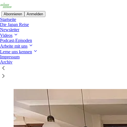
Abonnieren
Anmelden
Startseite
Die Japan Reise
Newsletter
Videos
Podcast-Episoden
Ablenkungsfrei auf Substack lesen
Arbeite mit uns
Lerne uns kennen
Impressum
Archiv
🌍 Geschichten die bewegen…