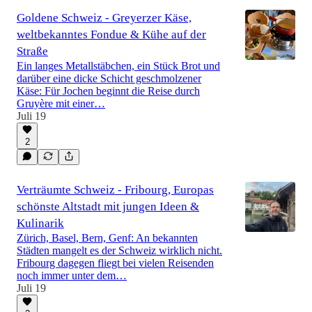
Goldene Schweiz - Greyerzer Käse,
weltbekanntes Fondue & Kühe auf der
Straße
Ein langes Metallstäbchen, ein Stück Brot und
darüber eine dicke Schicht geschmolzener
Käse: Für Jochen beginnt die Reise durch
Gruyère mit einer…
Juli 19
2
Verträumte Schweiz - Fribourg, Europas
schönste Altstadt mit jungen Ideen &
Kulinarik
Zürich, Basel, Bern, Genf: An bekannten
Städten mangelt es der Schweiz wirklich nicht.
Fribourg dagegen fliegt bei vielen Reisenden
noch immer unter dem…
Juli 19