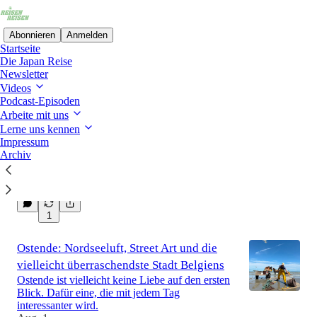
Abonnieren
Anmelden
Startseite
Die Japan Reise
Newsletter
Videos
Neueste
Oben
Diskussionen
Podcast-Episoden
Arbeite mit uns
Lerne uns kennen
⛱️Pack die Badehose ein!
Impressum
Freshe Sommerziele & minimalistisch reisen
Archiv
Aug. 2
5
1
Ostende: Nordseeluft, Street Art und die
vielleicht überraschendste Stadt Belgiens
Ostende ist vielleicht keine Liebe auf den ersten
Blick. Dafür eine, die mit jedem Tag
interessanter wird.