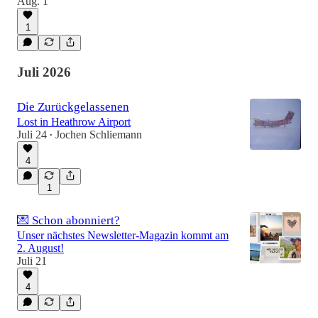
Aug. 1
1
Juli 2026
Die Zurückgelassenen
Lost in Heathrow Airport
Juli 24
Jochen Schliemann
•
4
1
💌 Schon abonniert?
Unser nächstes Newsletter-Magazin kommt am
2. August!
Juli 21
4